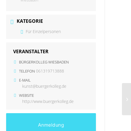
Wiesbaden
KATEGORIE
Für Einzelpersonen
VERANSTALTER
BÜRGERKOLLEG WIESBADEN
061319713888
TELEFON
E-MAIL
kunst@buergerkolleg.de
WEBSITE
http://www.buergerkolleg.de
Anmeldung