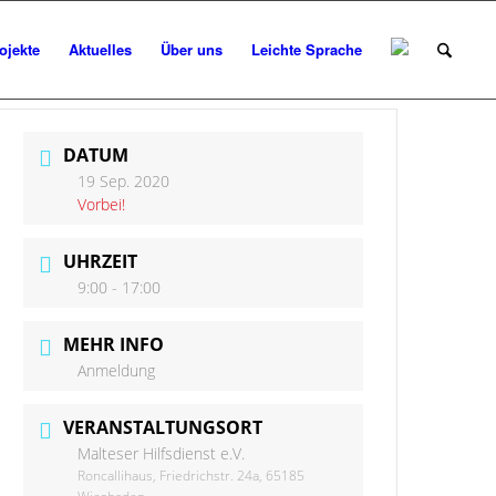
ojekte
Aktuelles
Über uns
Leichte Sprache
DATUM
19 Sep. 2020
Vorbei!
UHRZEIT
9:00 - 17:00
MEHR INFO
Anmeldung
VERANSTALTUNGSORT
Malteser Hilfsdienst e.V.
Roncallihaus, Friedrichstr. 24a, 65185