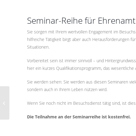
Seminar-Reihe für Ehrenamt
Sie sorgen mit Ihrem wertvollen Engagement im Besuchsdi
hilfreiche Tätigkeit birgt aber auch Herausforderungen 
Situationen.
Vorbereitet sein ist immer sinnvoll – und Hintergrundwi
hier ein kurzes Qualifikationsprogramm, das wesentlich
Sie werden sehen: Sie werden aus diesen Seminaren viel
sondern auch in Ihrem Leben nützen wird.
Lust auf eine Patenschaft? Pate zu
sein bedeutet pure Lebendigkeit!
Wenn Sie noch nicht im Besuchsdienst tätig sind, ist die
(Online...
Die Teilnahme an der Seminarreihe ist kostenfrei.