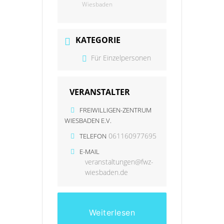
Wiesbaden
KATEGORIE
Für Einzelpersonen
VERANSTALTER
FREIWILLIGEN-ZENTRUM
WIESBADEN E.V.
061160977695
TELEFON
E-MAIL
veranstaltungen@fwz-
wiesbaden.de
Weiterlesen