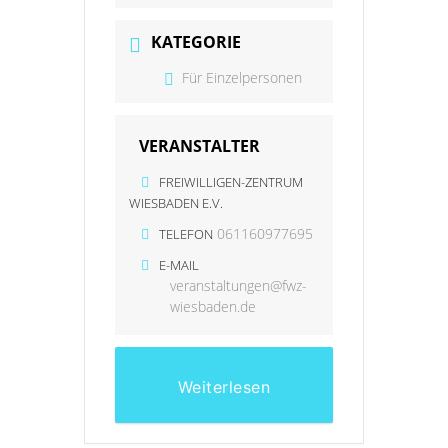
KATEGORIE
Für Einzelpersonen
VERANSTALTER
FREIWILLIGEN-ZENTRUM
WIESBADEN E.V.
061160977695
TELEFON
E-MAIL
veranstaltungen@fwz-
wiesbaden.de
Weiterlesen