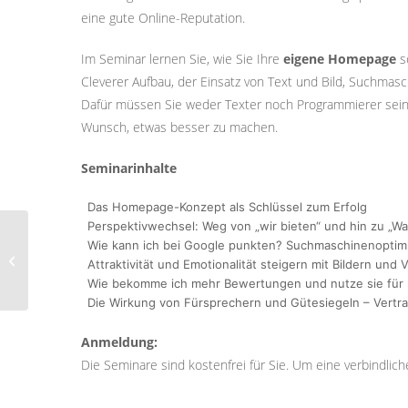
eine gute Online-Reputation.
Im Seminar lernen Sie, wie Sie Ihre
eigene Homepage
s
Cleverer Aufbau, der Einsatz von Text und Bild, Suchma
Dafür müssen Sie weder Texter noch Programmierer sein 
Wunsch, etwas besser zu machen.
Seminarinhalte
Das Homepage-Konzept als Schlüssel zum Erfolg
Perspektivwechsel: Weg von „wir bieten“ und hin zu „Wa
Klärungsseminar für
Wie kann ich bei Google punkten? Suchmaschinenoptimi
Wiesbadener
Attraktivität und Emotionalität steigern mit Bildern und 
Engagement-
Wie bekomme ich mehr Bewertungen und nutze sie für 
Interessierte
Die Wirkung von Fürsprechern und Gütesiegeln – Vertr
Anmeldung:
Die Seminare sind kostenfrei für Sie. Um eine verbindli