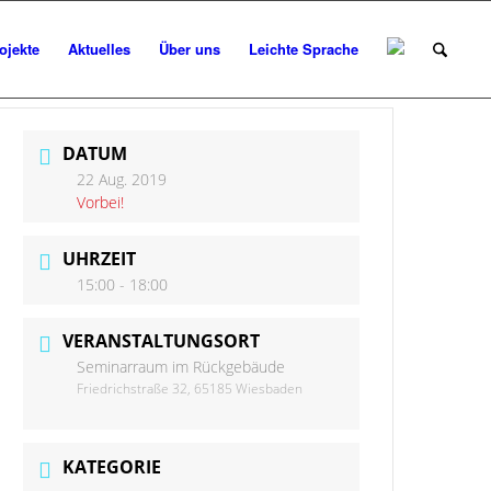
ojekte
Aktuelles
Über uns
Leichte Sprache
DATUM
22 Aug. 2019
Vorbei!
UHRZEIT
15:00 - 18:00
VERANSTALTUNGSORT
Seminarraum im Rückgebäude
Friedrichstraße 32, 65185 Wiesbaden
KATEGORIE