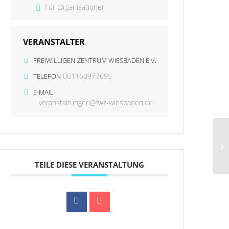
Für Organisationen
VERANSTALTER
FREIWILLIGEN-ZENTRUM WIESBADEN E.V.
061160977695
TELEFON
E-MAIL
veranstaltungen@fwz-wiesbaden.de
TEILE DIESE VERANSTALTUNG