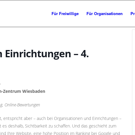
Für Freiwillige
Für Organisationen
Pr
 Einrichtungen – 4.
–
gen-Zentrum Wiesbaden
g, Online-Bewertungen
t, entspricht aber – auch bei Organisationen und Einrichtungen –
t es deshalb, Sichtbarkeit zu schaffen. Und das geschieht zum
ind Ihre Website, eine hohe Position im Ranking bei Google und