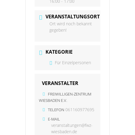
16:00 - 17:00
VERANSTALTUNGSORT
Ort wird noch bekannt
gegeben!
KATEGORIE
Für Einzelpersonen
VERANSTALTER
FREIWILLIGEN-ZENTRUM
WIESBADEN E.V.
061160977695
TELEFON
E-MAIL
veranstaltungen@fwz-
wiesbaden.de