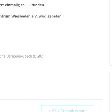
ert einmalig ca. 3 Stunden.
entrum Wiesbaden e.V. wird gebeten:
sche Beraterin/Coach (DGfC)
+ iCal / Outlook export