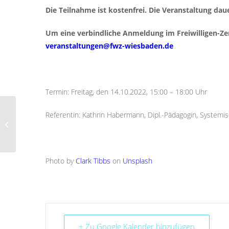
Die Teilnahme ist kostenfrei. Die Veranstaltung dau
Um eine verbindliche Anmeldung im Freiwilligen-Z
veranstaltungen@fwz-wiesbaden.de
Termin: Freitag, den 14.10.2022, 15:00 – 18:00 Uhr
„KulturGENUSS!“ –
Referentin: Kathrin Habermann, Dipl.-Pädagogin, Systemi
Engagement in der
Kultur – zu Gast im
Künstlerverein...
Photo by
Clark Tibbs
on
Unsplash
+ Zu Google Kalender hinzufügen