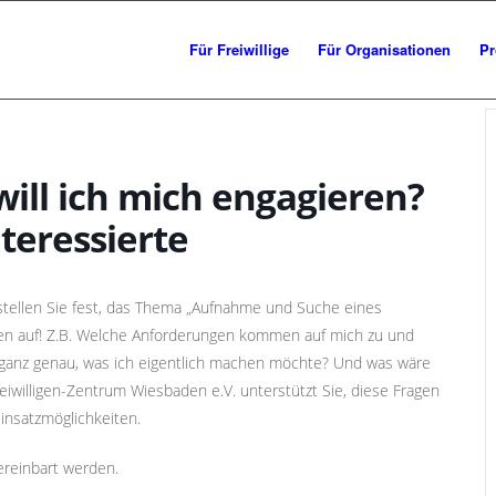
Für Freiwillige
Für Organisationen
Pr
ill ich mich engagieren?
teressierte
stellen Sie fest, das Thema „Aufnahme und Suche eines
gen auf! Z.B. Welche Anforderungen kommen auf mich zu und
 ganz genau, was ich eigentlich machen möchte? Und was wäre
reiwilligen-Zentrum Wiesbaden e.V. unterstützt Sie, diese Fragen
 Einsatzmöglichkeiten.
ereinbart werden.