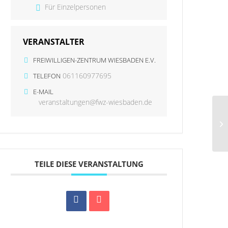
Für Einzelpersonen
VERANSTALTER
FREIWILLIGEN-ZENTRUM WIESBADEN E.V.
061160977695
TELEFON
E-MAIL
veranstaltungen@fwz-wiesbaden.de
TEILE DIESE VERANSTALTUNG