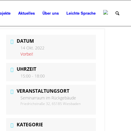
ojekte
Aktuelles
Über uns
Leichte Sprache
DATUM
14 Okt. 2022
Vorbei!
UHRZEIT
15:00 - 18:00
VERANSTALTUNGSORT
Seminarraum im Rückgebäude
Friedrichstraße 32, 65185 Wiesbaden
KATEGORIE