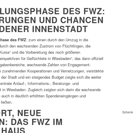
LUNGSPHASE DES FWZ:
RUNGEN UND CHANCEN
ADENER INNENSTADT
phase des FWZ
: zum einen durch den Umzug in die
urch den wachsenden Zustrom von Flüchtlingen, die
urse“ und die Vorbereitung des noch größeren
pektiven für Geflüchtete in Wiesbaden“, das dann offiziell
Aufgabenbereiche, wachsende Zahlen von Engagement-
die zunehmenden Kooperationen und Vernetzungen, verstärkte
der Stadt und ein steigendes Budget zeigte sich die weiter
trale Anlauf-, Informations-, Beratungs- und
t in Wiesbaden. Zugleich zeigten sich darin die wachsende
h auch in deutlich erhöhten Spendeneingängen und
ließen.
RT, NEUE
Schenks
: DAS FWZ IM
 HAUS