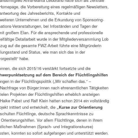
ndsmitglied Anna-Marita Leibbrand hatte sich als zentrale
-Homepage, die Vorbereitung eines regelmäßigen Newsletters,
rantwortung des Jahresberichts, Kontakte und
weiteren Unternehmen und die Erkundung von Sponsoring-
mations-Veranstaltungen, bei Infoständen und Tagen der
it großem Elan. Für die ansprechende und professionelle
elfältige Detailarbeit wurde in der Mitgliederversammlung Lob
ug auf die gesamte FWZ-Arbeit führte eine Mitgründerin
lungsstand und Status, wie man sich das in der
rgestellt“ habe.
nen, die sich 2015/16 verstärkt fortsetzte und die
hwerpunktsetzung auf dem Bereich der Flüchtlingshilfen
ngen in der Flüchtlingspolitik („Wir schaffen das.“ –
 Nachfrage von Bürger:innen nach ehrenamtlichen Tätigkeiten
elen Projekten der Flüchtlingshilfen erheblich ansteigen
aike Pabst und Ralf Klein hatten schon 2014 ein vollständig
ekt initiiert und entwickelt, die
„Kurse zur
Orientierung
schulten Flüchtlinge, deutsche Sprachkenntnisse zu
Orientierungshilfen. Vor allem Flüchtlinge, denen in ihrem
atlichen Maßnahmen (Sprach- und Integrationskurse)
sten, konnten so sofort aufgefangen und unterstützt werden.