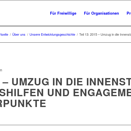
Für Freiwillige
Für Organisationen
Pr
rtseite
/
Über uns
/
Unsere Entwicklungsgeschichte
/
Teil 13: 2015 – Umzug in die Innensta
en
5 – UMZUG IN DIE INNENS
SHILFEN UND ENGAGEME
RPUNKTE