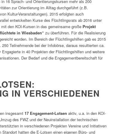
 in 16 Sprach- und Orientierungskursen mehr als 200
vitäten zur Orientierung im Alltag durchgeführt (z.B.
on Kultur-Veranstaltungen). 2015 erfolgten auch
allel entwickelten Kurse des Flüchtlingsrats ab 2016 unter
Z mit den KOI-Kursen in das gemeinsame große
Projekt
lüchtete in Wiesbaden“
zu überführen. Für die Realisierung
ereicht worden. Im Bereich der Flüchtlingshilfen gab es 2015
 250 Teilnehmende bei der Infobörse, daraus resultierten ca.
Engagierte in 40 Projekten der Flüchtlingshilfen und weitere
nisationen. Der Bedarf und die Engagementbereitschaft für
LOTSEN:
G IN VERSCHIEDENEN
ren insgesamt
17 Engagement-Lotsen
aktiv, u.a. in den KOI-
 Umzug des FWZ und der Neuinstallation der technischen
erstützten in verschiedenen Projekten Vereine und Initiativen
n Standort hatten die E-Lotsen einen eigenen Büro- und