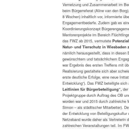
Vernetzung und Zusammenarbeit im Berei
beim Bürgerreferat (Aline van den Borg),
8 Wochen) inhaltlich vor, informierte übe
Engagementbedarfe. Zudem gab es einen 
Koordinierungskonzept Bürgerengageme
Mentorenprojekte im Bereich Flüchtling
das FWZ ab 2015, vermutete
Potenzia
Natur- und Tierschutz in
Wiesbaden z
nämlich herausgestellt, dass in diesen
gewünschtem und tatsächlichem Engage
war Ergebnis des ersten Treffens mit ü
Realisierung gestaltete sich aber schwi
erste deutliche Erfolge, eine neue Initi
Entwicklung“). Das FWZ beteiligte sich
Leitlinien
für Bürgerbeteiligung“,
der 
Projektgruppe durch Auftrag des OB un
worden war und 2015 durch zahlreiche W
Simon – als städtischer Mitarbeiter). 
der Entwicklung von Beteiligungskultu
Netzeband wurde daher als Vertreterin
zahlreichen Veranstaltungen teil. Im F