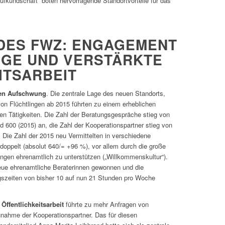
fkundschaft“ boten hervorragende Standortvorteile für das
DES FWZ: ENGAGEMENT
NGE UND VERSTÄRKTE
ITSARBEIT
hen Aufschwung
. Die zentrale Lage des neuen Standorts,
on Flüchtlingen ab 2015 führten zu einem erheblichen
en Tätigkeiten. Die Zahl der Beratungsgespräche stieg von
d 600 (2015) an, die Zahl der Kooperationspartner stieg von
. Die Zahl der 2015 neu Vermittelten in verschiedene
doppelt (absolut 640/= +96 %), vor allem durch die große
lingen ehrenamtlich zu unterstützen („Willkommenskultur“).
eue ehrenamtliche Beraterinnen gewonnen und die
gszeiten von bisher 10 auf nun 21 Stunden pro Woche
Öffentlichkeitsarbeit
führte zu mehr Anfragen von
nahme der Kooperationspartner. Das für diesen