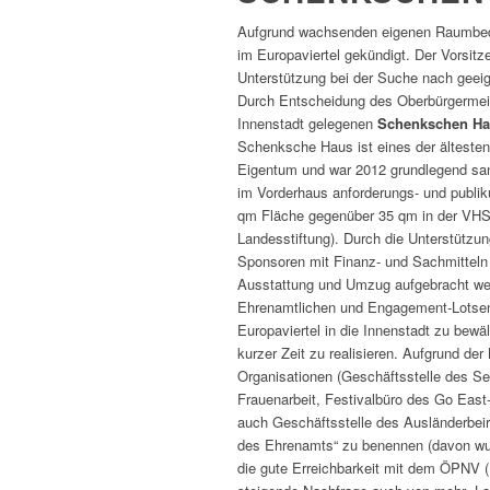
Aufgrund wachsenden eigenen Raumbed
im Europaviertel gekündigt. Der Vorsit
Unterstützung bei der Suche nach geei
Durch Entscheidung des Oberbürgermeis
Innenstadt gelegenen
Schenkschen Haus
Schenksche Haus ist eines der ältesten
Eigentum und war 2012 grundlegend sa
im Vorderhaus anforderungs- und publ
qm Fläche gegenüber 35 qm in der VHS
Landesstiftung). Durch die Unterstützu
Sponsoren mit Finanz- und Sachmitteln 
Ausstattung und Umzug aufgebracht we
Ehrenamtlichen und Engagement-Lotse
Europaviertel in die Innenstadt zu bew
kurzer Zeit zu realisieren. Aufgrund d
Organisationen (Geschäftsstelle des Sen
Frauenarbeit, Festivalbüro des Go East-
auch Geschäftsstelle des Ausländerbei
des Ehrenamts“ zu benennen (davon wur
die gute Erreichbarkeit mit dem ÖPNV (