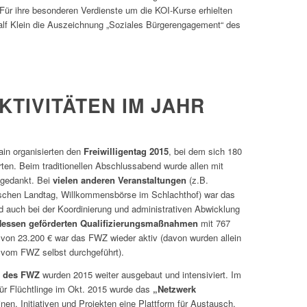
r ihre besonderen Verdienste um die KOI-Kurse erhielten
alf Klein die Auszeichnung „Soziales Bürgerengagement“ des
TIVITÄTEN IM JAHR
in organisierten den
Freiwilligentag 2015
, bei dem sich 180
erten. Beim traditionellen Abschlussabend wurde allen mit
gedankt. Bei
vielen anderen Veranstaltungen
(z.B.
sischen Landtag, Willkommensbörse im Schlachthof) war das
 auch bei der Koordinierung und administrativen Abwicklung
essen geförderten
Qualifizierungsmaßnahmen
mit 767
on 23.200 € war das FWZ wieder aktiv (davon wurden allein
vom FWZ selbst durchgeführt).
n des FWZ
wurden 2015 weiter ausgebaut und intensiviert. Im
ür Flüchtlinge im Okt. 2015 wurde das
„Netzwerk
en, Initiativen und Projekten eine Plattform für Austausch,