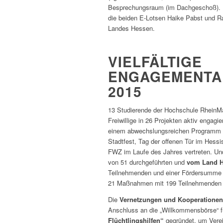
Besprechungsraum (im Dachgeschoß). Fü
die beiden E-Lotsen Haike Pabst und R
Landes Hessen.
VIELFÄLTIGE
ENGAGEMENTAK
2015
13 Studierende der Hochschule RheinMa
Freiwillige in 26 Projekten aktiv engagi
einem abwechslungsreichen Programm 
Stadtfest, Tag der offenen Tür im Hes
FWZ im Laufe des Jahres vertreten. Und
von 51 durchgeführten und
vom Land H
Teilnehmenden und einer Fördersumme v
21 Maßnahmen mit 199 Teilnehmenden 
Die
Vernetzungen und Kooperatione
Anschluss an die „Willkommensbörse“ f
Flüchtlingshilfen“
gegründet, um Verein