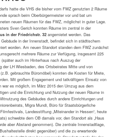
arfs hatte die VHS die bisher vom FWZ genutzten 2 Räume
zende sprach beim Oberbürgermeister vor und bat um
gneten neuen Räumen für das FWZ, möglichst in guter Lage.
ters Sven Gerich konnten Räume im zentral in der
 in der Friedrichstr. 32
angemietet werden. Das
 Gebäude in der Innenstadt, befindet sich in städtischem
niert worden. Am neuen Standort standen dem FWZ zunächst
ikumsgerecht mehrere Räume zur Verfügung, insgesamt 225
 (später auch im Hinterhaus nach Auszug der
ng der LH Wiesbaden, des Ortsbeirates Mitte und von
(z.B. gebrauchte Büromöbel) konnten die Kosten für Miete,
rden. Mit großem Engagement und tatkräftigem Einsatz von
n war es möglich, im März 2015 den Umzug aus dem
ältigen und die Einrichtung und Nutzung der neuen Räume in
er Mitnutzung des Gebäudes durch andere Einrichtungen und
iorenbeirats, Migra Mundi, Büro für Staatsbürgerliche
Filmfestivals, Landesstiftung „Miteinander in Hessen“, heute
rats) schwebte dem OB damals vor, den Standort als „Haus
de aber Abstand genommen). Die zentrale Innenstadtlage,
Bushaltestelle direkt gegenüber) und die zu erwartende