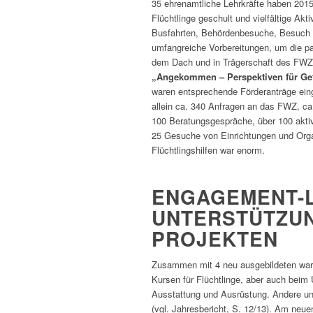
35 ehrenamtliche Lehrkräfte haben 2015
Flüchtlinge geschult und vielfältige Akti
Busfahrten, Behördenbesuche, Besuch v
umfangreiche Vorbereitungen, um die par
dem Dach und in Trägerschaft des FW
„Angekommen – Perspektiven für Gef
waren entsprechende Förderanträge eing
allein ca. 340 Anfragen an das FWZ, ca.
100 Beratungsgespräche, über 100 aktiv 
25 Gesuche von Einrichtungen und Orga
Flüchtlingshilfen war enorm.
ENGAGEMENT-
UNTERSTÜTZUN
PROJEKTEN
Zusammen mit 4 neu ausgebildeten wa
Kursen für Flüchtlinge, aber auch beim
Ausstattung und Ausrüstung. Andere unt
(vgl. Jahresbericht, S. 12/13). Am neue