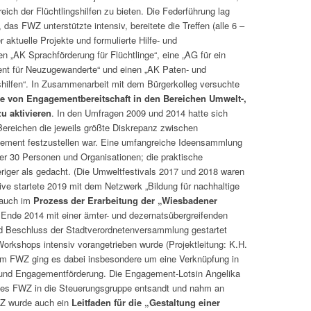
ch der Flüchtlingshilfen zu bieten. Die Federführung lag
 das FWZ unterstützte intensiv, bereitete die Treffen (alle 6 –
r aktuelle Projekte und formulierte Hilfe- und
„AK Sprachförderung für Flüchtlinge“, eine „AG für ein
nt für Neuzugewanderte“ und einen „AK Paten- und
shilfen“. In Zusammenarbeit mit dem Bürgerkolleg versuchte
le von Engagementbereitschaft in den Bereichen Umwelt-,
u aktivieren
. In den Umfragen 2009 und 2014 hatte sich
 Bereichen die jeweils größte Diskrepanz zwischen
ment festzustellen war. Eine umfangreiche Ideensammlung
ber 30 Personen und Organisationen; die praktische
eriger als gedacht. (Die Umweltfestivals 2017 und 2018 waren
ative startete 2019 mit dem Netzwerk „Bildung für nachhaltige
 auch im
Prozess der
Erarbeitung der „Wiesbadener
Ende 2014 mit einer ämter- und dezernatsübergreifenden
d Beschluss der Stadtverordnetenversammlung gestartet
orkshops intensiv vorangetrieben wurde (Projektleitung: K.H.
Dem FWZ ging es dabei insbesondere um eine Verknüpfung in
r und Engagementförderung. Die Engagement-Lotsin Angelika
 des FWZ in die Steuerungsgruppe entsandt und nahm an
WZ wurde auch ein
Leitfaden für die „Gestaltung einer