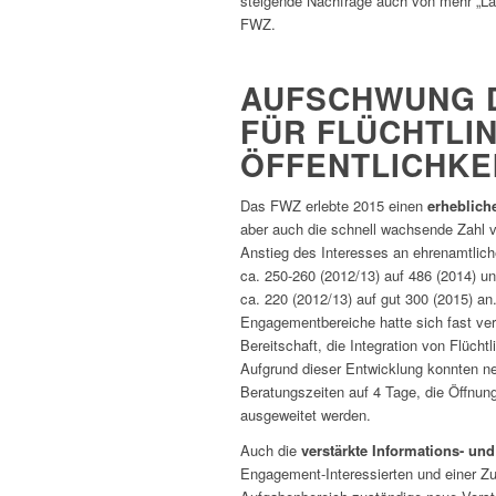
steigende Nachfrage auch von mehr „Lau
FWZ.
AUFSCHWUNG 
FÜR FLÜCHTLI
ÖFFENTLICHKE
Das FWZ erlebte 2015 einen
erheblic
aber auch die schnell wachsende Zahl v
Anstieg des Interesses an ehrenamtlich
ca. 250-260 (2012/13) auf 486 (2014) un
ca. 220 (2012/13) auf gut 300 (2015) an
Engagementbereiche hatte sich fast ver
Bereitschaft, die Integration von Flücht
Aufgrund dieser Entwicklung konnten n
Beratungszeiten auf 4 Tage, die Öffnun
ausgeweitet werden.
Auch die
verstärkte Informations- und 
Engagement-Interessierten und einer Zu