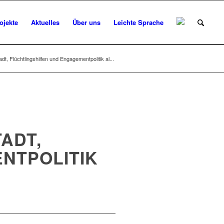
ojekte
Aktuelles
Über uns
Leichte Sprache
dt, Flüchtlingshilfen und Engagementpolitik al...
TADT,
NTPOLITIK