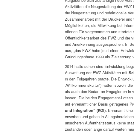
Aufgabenbereich zuständige neue Vorsta
Aktivitäten die Neugestaltung der FWZ
die Neugestaltung und redaktionelle Ve
Zusammenarbeit mit der Druckerei und 
Möglichkeiten, die Mitwirkung bei Infor
offenen Tür vorgenommen und startete m
Öffentlichkeitsarbeit des FWZ und die vi
und Anerkennung ausgesprochen. In Bez
aus, „das FWZ habe jetzt einen Entwick
Gründungsphase 1999 als Zielsetzung vo
2014 hatte schon eine Entwicklung begon
Ausweitung der FWZ-Aktivitäten mit
Sc
in den Folgejahren prägte. Die Entwicklu
„Willkommenskultur“) hatten sowohl die
als auch den Bedarf an Engagierten in vi
lassen. Die beiden Engagement-Lotsen H
auf ehrenamtlicher Basis getragenes Proj
und Integration“ (KOI).
Ehrenamtliche 
erwerben und gaben in Alltagsbereichen 
unsicheren Aufenthaltsstatus keine sta
zustanden oder lange darauf warten mus