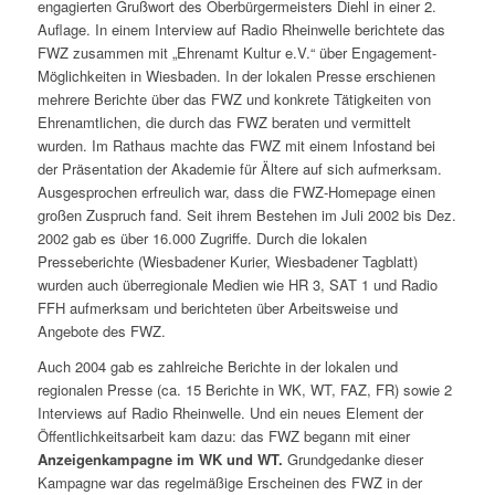
engagierten Grußwort des Oberbürgermeisters Diehl in einer 2.
Auflage. In einem Interview auf Radio Rheinwelle berichtete das
FWZ zusammen mit „Ehrenamt Kultur e.V.“ über Engagement-
Möglichkeiten in Wiesbaden. In der lokalen Presse erschienen
mehrere Berichte über das FWZ und konkrete Tätigkeiten von
Ehrenamtlichen, die durch das FWZ beraten und vermittelt
wurden. Im Rathaus machte das FWZ mit einem Infostand bei
der Präsentation der Akademie für Ältere auf sich aufmerksam.
Ausgesprochen erfreulich war, dass die FWZ-Homepage einen
großen Zuspruch fand. Seit ihrem Bestehen im Juli 2002 bis Dez.
2002 gab es über 16.000 Zugriffe. Durch die lokalen
Presseberichte (Wiesbadener Kurier, Wiesbadener Tagblatt)
wurden auch überregionale Medien wie HR 3, SAT 1 und Radio
FFH aufmerksam und berichteten über Arbeitsweise und
Angebote des FWZ.
Auch 2004 gab es zahlreiche Berichte in der lokalen und
regionalen Presse (ca. 15 Berichte in WK, WT, FAZ, FR) sowie 2
Interviews auf Radio Rheinwelle. Und ein neues Element der
Öffentlichkeitsarbeit kam dazu: das FWZ begann mit einer
Anzeigenkampagne im WK und WT.
Grundgedanke dieser
Kampagne war das regelmäßige Erscheinen des FWZ in der