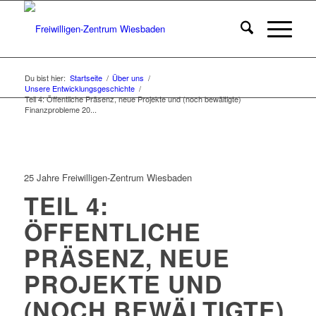
Du bist hier:
Startseite
/
Über uns
/
Unsere Entwicklungsgeschichte
/
Teil 4: Öffentliche Präsenz, neue Projekte und (noch bewältigte)
Finanzprobleme 20...
25 Jahre Freiwilligen-Zentrum Wiesbaden
TEIL 4:
ÖFFENTLICHE
PRÄSENZ, NEUE
PROJEKTE UND
(NOCH BEWÄLTIGTE)