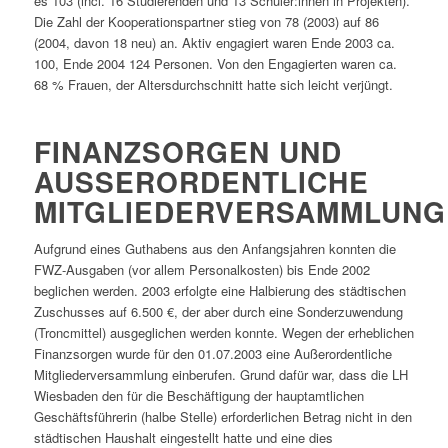
es 103 (incl. 16 Studierenden und 13 Schüler:innen in Projekten).
Die Zahl der Kooperationspartner stieg von 78 (2003) auf 86
(2004, davon 18 neu) an. Aktiv engagiert waren Ende 2003 ca.
100, Ende 2004 124 Personen. Von den Engagierten waren ca.
68 % Frauen, der Altersdurchschnitt hatte sich leicht verjüngt.
FINANZSORGEN UND
AUSSERORDENTLICHE M
ITGLIEDERVERSAMMLUNG
Aufgrund eines Guthabens aus den Anfangsjahren konnten die
FWZ-Ausgaben (vor allem Personalkosten) bis Ende 2002
beglichen werden. 2003 erfolgte eine Halbierung des städtischen
Zuschusses auf 6.500 €, der aber durch eine Sonderzuwendung
(Troncmittel) ausgeglichen werden konnte. Wegen der erheblichen
Finanzsorgen wurde für den 01.07.2003 eine Außerordentliche
Mitgliederversammlung einberufen. Grund dafür war, dass die LH
Wiesbaden den für die Beschäftigung der hauptamtlichen
Geschäftsführerin (halbe Stelle) erforderlichen Betrag nicht in den
städtischen Haushalt eingestellt hatte und eine dies