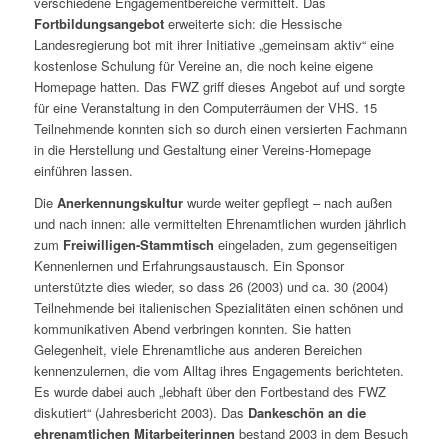
verschiedene Engagementbereiche vermittelt. Das
Fortbildungsangebot
erweiterte sich: die Hessische
Landesregierung bot mit ihrer Initiative „gemeinsam aktiv“ eine
kostenlose Schulung für Vereine an, die noch keine eigene
Homepage hatten. Das FWZ griff dieses Angebot auf und sorgte
für eine Veranstaltung in den Computerräumen der VHS. 15
Teilnehmende konnten sich so durch einen versierten Fachmann
in die Herstellung und Gestaltung einer Vereins-Homepage
einführen lassen.
Die
Anerkennungskultur
wurde weiter gepflegt – nach außen
und nach innen: alle vermittelten Ehrenamtlichen wurden jährlich
zum
Freiwilligen-Stammtisch
eingeladen, zum gegenseitigen
Kennenlernen und Erfahrungsaustausch. Ein Sponsor
unterstützte dies wieder, so dass 26 (2003) und ca. 30 (2004)
Teilnehmende bei italienischen Spezialitäten einen schönen und
kommunikativen Abend verbringen konnten. Sie hatten
Gelegenheit, viele Ehrenamtliche aus anderen Bereichen
kennenzulernen, die vom Alltag ihres Engagements berichteten.
Es wurde dabei auch „lebhaft über den Fortbestand des FWZ
diskutiert“ (Jahresbericht 2003). Das
Dankeschön an die
ehrenamtlichen Mitarbeiterinnen
bestand 2003 in dem Besuch