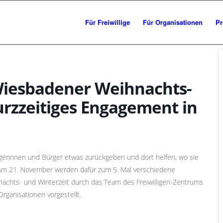
Für Freiwillige
Für Organisationen
Pr
 Wiesbadener Weihnachts-
urzzeitiges Engagement in
gerinnen und Bürger etwas zurückgeben und dort helfen, wo sie
 Am 21. November werden dafür zum 5. Mal verschiedene
achts- und Winterzeit durch das Team des Freiwilligen-Zentrums
rganisationen vorgestellt.