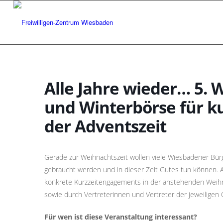
Alle Jahre wieder… 5.
und Winterbörse für k
der Adventszeit
Gerade zur Weihnachtszeit wollen viele Wiesbadener Bür
gebraucht werden und in dieser Zeit Gutes tun können.
konkrete Kurzzeitengagements in der anstehenden Weihn
sowie durch Vertreterinnen und Vertreter der jeweiligen O
Für wen ist diese Veranstaltung interessant?