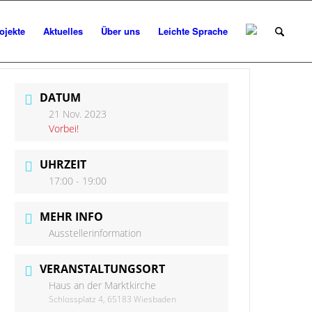
ojekte
Aktuelles
Über uns
Leichte Sprache
DATUM
21 Nov. 2023
Vorbei!
UHRZEIT
17:00 - 19:00
MEHR INFO
Ausstellerinformation
VERANSTALTUNGSORT
Haus an der Marktkirche
Schlossplatz 4, 65183 Wiesbaden