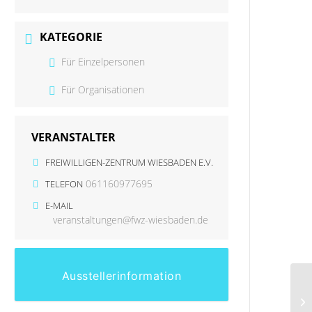
KATEGORIE
Für Einzelpersonen
Für Organisationen
VERANSTALTER
FREIWILLIGEN-ZENTRUM WIESBADEN E.V.
061160977695
TELEFON
E-MAIL
veranstaltungen@fwz-wiesbaden.de
Ausstellerinformation