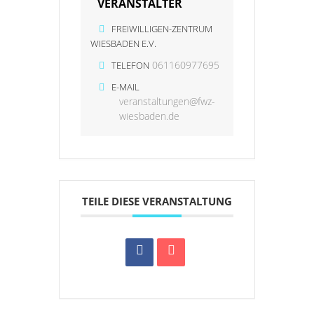
VERANSTALTER
FREIWILLIGEN-ZENTRUM
WIESBADEN E.V.
061160977695
TELEFON
E-MAIL
veranstaltungen@fwz-
wiesbaden.de
TEILE DIESE VERANSTALTUNG