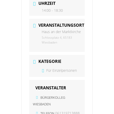
UHRZEIT
14:00 - 18:30
VERANSTALTUNGSORT
Haus an der Marktkirche
Schlossplatz 4, 65183
Wiesbaden
KATEGORIE
Für Einzelpersonen
VERANSTALTER
BÜRGERKOLLEG
WIESBADEN
061319713888
TELEFON