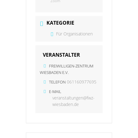
Zoom
KATEGORIE
Für Organisationen
VERANSTALTER
FREIWILLIGEN-ZENTRUM
WIESBADEN E.V.
061160977695
TELEFON
E-MAIL
veranstaltungen@fwz-
wiesbaden.de