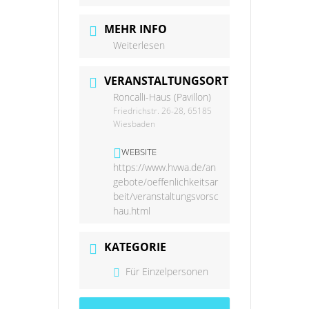
MEHR INFO
Weiterlesen
VERANSTALTUNGSORT
Roncalli-Haus (Pavillon)
Friedrichstr. 26-28, 65185
Wiesbaden
WEBSITE
https://www.hvwa.de/an
gebote/oeffenlichkeitsar
beit/veranstaltungsvorsc
hau.html
KATEGORIE
Für Einzelpersonen