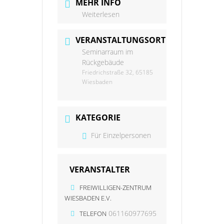
MEHR INFO
Weiterlesen
VERANSTALTUNGSORT
Seminarraum im
Rückgebäude
Friedrichstraße 32, 65185
Wiesbaden
KATEGORIE
Für Einzelpersonen
VERANSTALTER
FREIWILLIGEN-ZENTRUM
WIESBADEN E.V.
061160977695
TELEFON