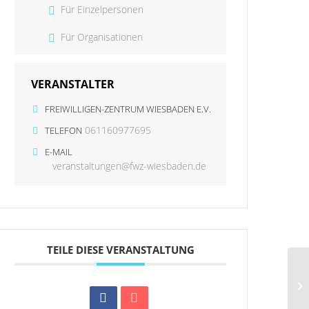
Für Einzelpersonen
Für Organisationen
VERANSTALTER
FREIWILLIGEN-ZENTRUM WIESBADEN E.V.
061160977695
TELEFON
E-MAIL
veranstaltungen@fwz-wiesbaden.de
TEILE DIESE VERANSTALTUNG