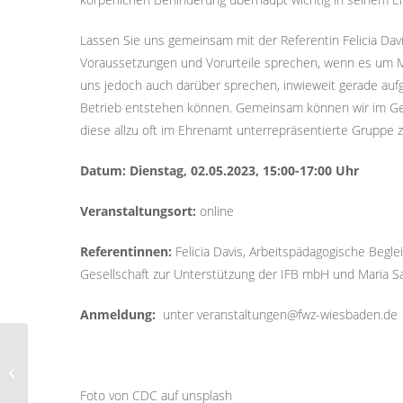
Lassen Sie uns gemeinsam mit der Referentin Felicia Davi
Voraussetzungen und Vorurteile sprechen, wenn es um M
uns jedoch auch darüber sprechen, inwieweit gerade auf
Betrieb entstehen können. Gemeinsam können wir im Ges
diese allzu oft im Ehrenamt unterrepräsentierte Gruppe zu
Datum: Dienstag, 02.05.2023, 15:00-17:00 Uhr
Veranstaltungsort:
online
Referentinnen:
Felicia Davis, Arbeitspädagogische Beg
Gesellschaft zur Unterstützung der IFB mbH und Maria Sat
Anmeldung:
unter veranstaltungen@fwz-wiesbaden.de
Fortbildung zur
Di@Lotsin und zum
Di@Lotsen
Foto von CDC auf unsplash