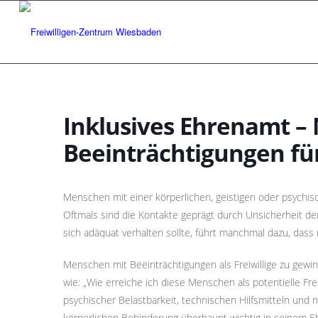
Inklusives Ehrenamt –
Beeinträchtigungen f
Menschen mit einer körperlichen, geistigen oder psychis
Oftmals sind die Kontakte geprägt durch Unsicherheit d
sich adäquat verhalten sollte, führt manchmal dazu, das
Menschen mit Beeinträchtigungen als Freiwillige zu gewin
wie: „Wie erreiche ich diese Menschen als potentielle Frei
psychischer Belastbarkeit, technischen Hilfsmitteln und 
körperlichen Behinderung überhaupt wichtig in seinem E