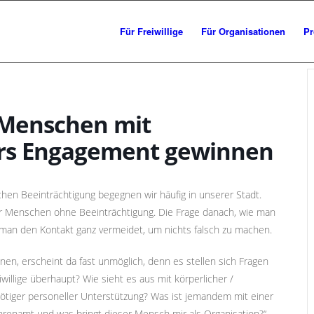
Für Freiwillige
Für Organisationen
Pr
 Menschen mit
ürs Engagement gewinnen
chen Beeinträchtigung begegnen wir häufig in unserer Stadt.
er Menschen ohne Beeinträchtigung. Die Frage danach, wie man
s man den Kontakt ganz vermeidet, um nichts falsch zu machen.
nen, erscheint da fast unmöglich, denn es stellen sich Fragen
willige überhaupt? Wie sieht es aus mit körperlicher /
nötiger personeller Unterstützung? Was ist jemandem mit einer
hrenamt und was bringt dieser Mensch mir als Organisation?“