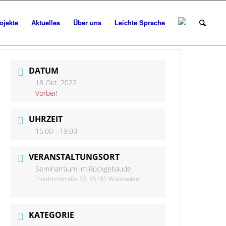
ojekte
Aktuelles
Über uns
Leichte Sprache
DATUM
18 Okt. 2022
Vorbei!
UHRZEIT
15:00 - 19:00
VERANSTALTUNGSORT
Seminarraum im Rückgebäude
Friedrichstraße 32, 65185 Wiesbaden
KATEGORIE