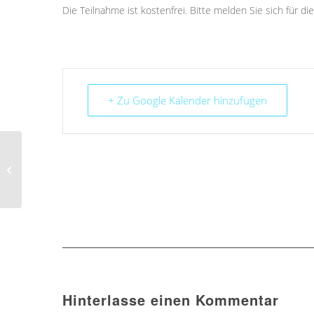
Die Teilnahme ist kostenfrei. Bitte melden Sie sich für di
+ Zu Google Kalender hinzufügen
Wie und wo kann und
will ich mich
engagieren?
Klärungsseminar für
Interes...
Hinterlasse einen Kommentar