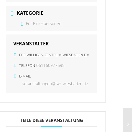
KATEGORIE
Für Einzelpersonen
VERANSTALTER
FREIWILLIGEN-ZENTRUM WIESBADEN E.V.
061160977695
TELEFON
E-MAIL
veranstaltungen@fwz-wiesbaden.de
TEILE DIESE VERANSTALTUNG