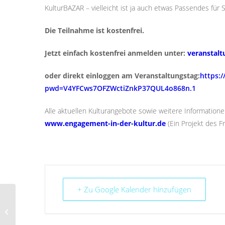
KulturBAZAR – vielleicht ist ja auch etwas Passendes für S
Die Teilnahme ist kostenfrei.
Jetzt einfach kostenfrei anmelden unter:
veranstal
oder direkt einloggen am Veranstaltungstag:
https:
pwd=V4YFCws7OFZWctiZnkP37QUL4o868n.1
Alle aktuellen Kulturangebote sowie weitere Informatione
www.engagement-in-der-kultur.de
(Ein Projekt des F
+ Zu Google Kalender hinzufügen
Fällt leider aus –
Ehrenamt bei
Veranstaltungen