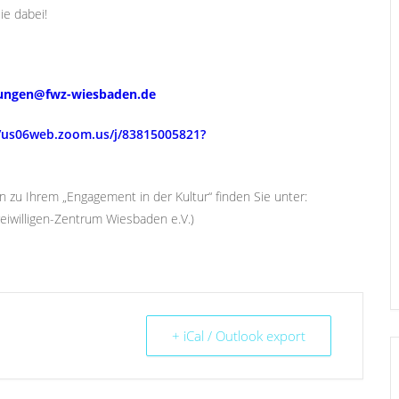
ie dabei!
tungen@fwz-wiesbaden.de
//us06web.zoom.us/j/83815005821?
n zu Ihrem „Engagement in der Kultur“ finden Sie unter:
reiwilligen-Zentrum Wiesbaden e.V.)
+ iCal / Outlook export