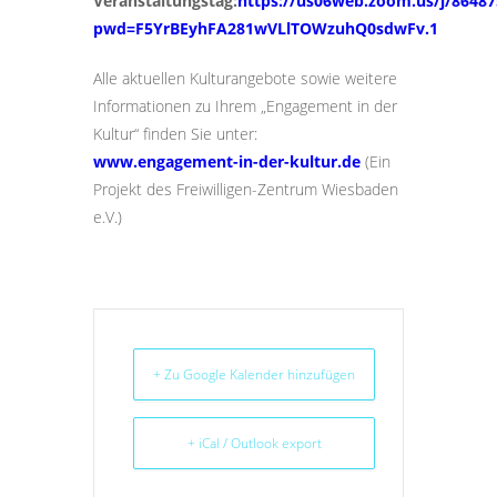
Veranstaltungstag:
https://us06web.zoom.us/j/8648
pwd=F5YrBEyhFA281wVLlTOWzuhQ0sdwFv.1
Alle aktuellen Kulturangebote sowie weitere
Informationen zu Ihrem „Engagement in der
Kultur“ finden Sie unter:
www.engagement-in-der-kultur.de
(Ein
Projekt des Freiwilligen-Zentrum Wiesbaden
e.V.)
+ Zu Google Kalender hinzufügen
+ iCal / Outlook export