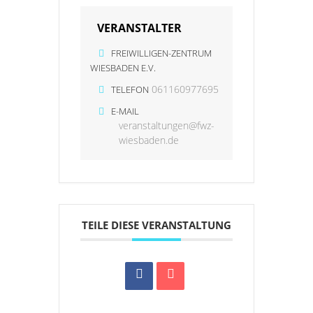
VERANSTALTER
FREIWILLIGEN-ZENTRUM
WIESBADEN E.V.
061160977695
TELEFON
E-MAIL
veranstaltungen@fwz-
wiesbaden.de
TEILE DIESE VERANSTALTUNG