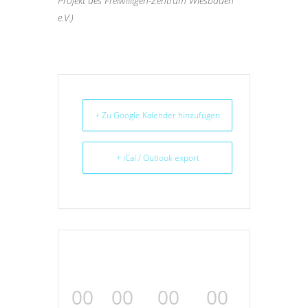
Projekt des Freiwilligen-Zentrum Wiesbaden
e.V.)
+ Zu Google Kalender hinzufügen
+ iCal / Outlook export
00
00
00
00