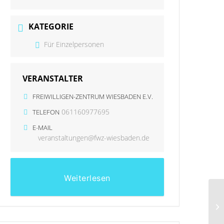
KATEGORIE
Für Einzelpersonen
VERANSTALTER
FREIWILLIGEN-ZENTRUM WIESBADEN E.V.
061160977695
TELEFON
E-MAIL
veranstaltungen@fwz-wiesbaden.de
Weiterlesen