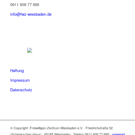
0611 609 77 695
info@fwz-wiesbaden.de
Haftung
Impressum
Datenschutz
© Copyright -Freiwilligen-Zentrum Wiesbaden e.V. · Friedrichstraße 32
(Schenksches Haus) · 65185 Wiesbaden · Telefon 0611 609 77 695 -
powered