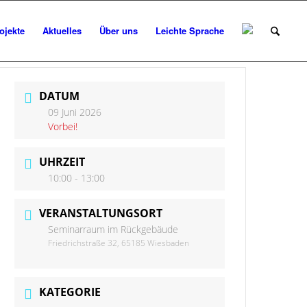
ojekte
Aktuelles
Über uns
Leichte Sprache
DATUM
09 Juni 2026
Vorbei!
UHRZEIT
10:00 - 13:00
VERANSTALTUNGSORT
Seminarraum im Rückgebäude
Friedrichstraße 32, 65185 Wiesbaden
KATEGORIE