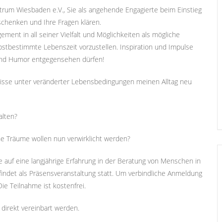
trum Wiesbaden e.V., Sie als angehende Engagierte beim Einstieg
 schenken und Ihre Fragen klären.
ent in all seiner Vielfalt und Möglichkeiten als mögliche
bstbestimmte Lebenszeit vorzustellen. Inspiration und Impulse
 und Humor entgegensehen dürfen!
fnisse unter veränderter Lebensbedingungen meinen Alltag neu
alten?
he Träume wollen nun verwirklicht werden?
e auf eine langjährige Erfahrung in der Beratung von Menschen in
indet als Präsensveranstaltung statt. Um verbindliche Anmeldung
ie Teilnahme ist kostenfrei.
direkt vereinbart werden.