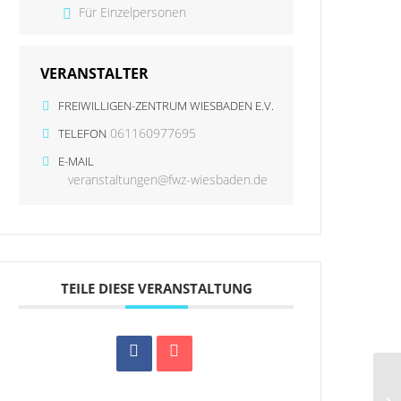
Für Einzelpersonen
VERANSTALTER
FREIWILLIGEN-ZENTRUM WIESBADEN E.V.
061160977695
TELEFON
E-MAIL
veranstaltungen@fwz-wiesbaden.de
TEILE DIESE VERANSTALTUNG