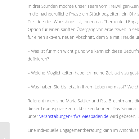
In drei Stunden möchte unser Team vom Freiwilligen-Zen
in die nachberufliche Phase ein Stück begleiten, ein Ohr
Die Idee des Workshops ist, Ihnen das Themenfeld Engagem
Option für einen sanften Übergang von Arbeitswelt in sel
für einen aktiven, neuen Abschnitt, dem Sie mit Freude
– Was ist für mich wichtig und wie kann ich diese Bedür
definieren?
– Welche Möglichkeiten habe ich meine Zeit aktiv zu gest
– Was haben Sie bis jetzt in Ihrem Leben vermisst? Welc
Referentinnen sind Maria Sattler und Rita Brechtmann, di
dieser Lebensphase zurückblicken können. Das Seminar f
unter
veranstaltungen@fwz-wiesbaden.de
wird gebeten. D
Eine individuelle Engagementberatung kann im Anschluss 
Neu im Ruhestand? Ab