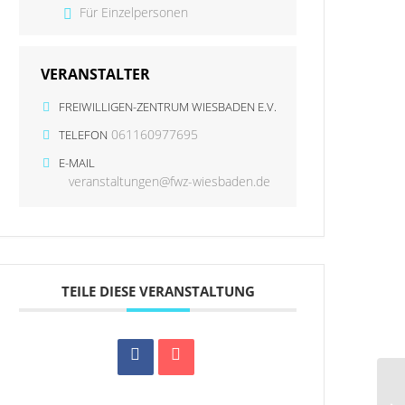
Für Einzelpersonen
VERANSTALTER
FREIWILLIGEN-ZENTRUM WIESBADEN E.V.
061160977695
TELEFON
E-MAIL
veranstaltungen@fwz-wiesbaden.de
TEILE DIESE VERANSTALTUNG