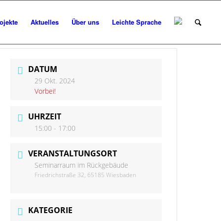
ojekte
Aktuelles
Über uns
Leichte Sprache
DATUM
29 Okt. 2024
Vorbei!
UHRZEIT
15:00 - 17:00
VERANSTALTUNGSORT
Seminarraum im Rückgebäude
Friedrichstraße 32, 65185 Wiesbaden
KATEGORIE