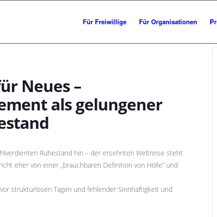
Für Freiwillige
Für Organisationen
Pr
für Neues –
ement als gelungener
hestand
wohlverdienten Ruhestand hin – der ersehnten Weltreise steht
icht eher von einer „brauchbaren Definition von Hölle“ und
 vor strukturlosen Tagen und fehlender Sinnhaftigkeit und