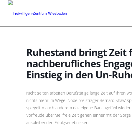
Ruhestand bringt Zeit 
nachberufliches Engag
Einstieg in den Un-Ru
Nicht selten arbeiten Berufstätige lange Zeit auf Ihren 
nichts mehr im Wege! Nobelpreisträger Bernard Shaw‘ spr
spiegelt manch anderem das eigene Bauchgefühl wieder.
Vorfreude über viel freie Zeit gehen einher mit der Sorge
ausbleibenden Erfolgserlebnissen.