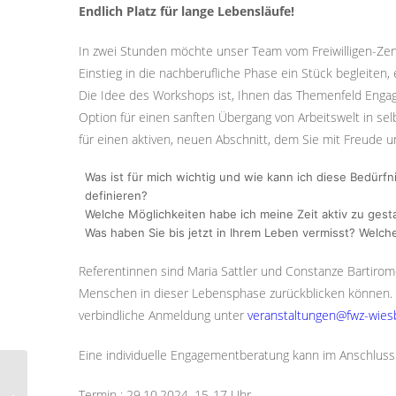
Endlich Platz für lange Lebensläufe!
In zwei Stunden möchte unser Team vom Freiwilligen-Zen
Einstieg in die nachberufliche Phase ein Stück begleiten,
Die Idee des Workshops ist, Ihnen das Themenfeld Engagem
Option für einen sanften Übergang von Arbeitswelt in sel
für einen aktiven, neuen Abschnitt, dem Sie mit Freude
Was ist für mich wichtig und wie kann ich diese Bedür
definieren?
Welche Möglichkeiten habe ich meine Zeit aktiv zu gest
Was haben Sie bis jetzt in Ihrem Leben vermisst? Welc
Referentinnen sind Maria Sattler und Constanze Bartiromo
Menschen in dieser Lebensphase zurückblicken können. D
verbindliche Anmeldung unter
veranstaltungen@fwz-wies
Eine individuelle Engagementberatung kann im Anschluss 
INTENSIV-WORKSHOP
: Ehrenamtliche
Termin : 29.10.2024, 15-17 Uhr