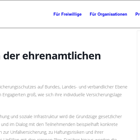
Für Freiwillige
Für Organisationen
Pr
n der ehrenamtlichen
icherungsschutzes auf Bundes, Landes- und verbandlicher Ebene
h Engagierten groß, wie sich ihre individuelle Versicherungslage
schung und soziale Infrastruktur wird die Grundzüge gesetzlicher
n und im Dialog mit den Teilnehmenden beispielhaft konkrete
n zur Unfallversicherung, zu Haftungsrisiken und ihrer
bei Unfällen mit den eigenen Pkw. Darüber hinaus werden die