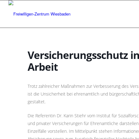
Versicherungsschutz i
Arbeit
Trotz zahlreicher Maßnahmen zur Verbesserung des Vers
ist die Unsicherheit bei ehrenamtlich und bürgerschaftlic
gestaltet.
Die Referentin Dr. Karin Stiehr vom Institut für Sozialfor
und privater Versicherungen für Ehrenamtliche darstelle
Einzelfälle vorstellen. Im Mittelpunkt stehen Informatione
Absicherung sowie zum Ausgleich finanzieller Nachteile 