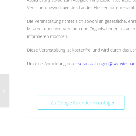
Versicherungsverträge des Landes Hessen für ehrenamtlic
Die Veranstaltung richtet sich sowohl an gesetzliche, e
Mitarbeitende von Vereinen und Organisationen als auch e
informieren möchten.
Diese Veranstaltung ist kostenfrei und wird durch das La
Um eine Anmeldung unter
veranstaltungen@fwz-wiesbad
Achtung Termin
verschoben: Wir
verstehen uns! Keine
Angst vor
+ Zu Google Kalender hinzufügen
Sprachbarrieren...