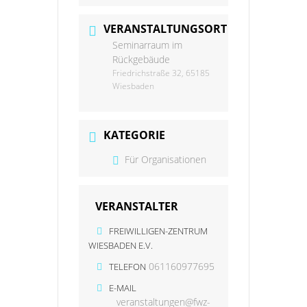
VERANSTALTUNGSORT
Seminarraum im
Rückgebäude
Friedrichstraße 32, 65185
Wiesbaden
KATEGORIE
Für Organisationen
VERANSTALTER
FREIWILLIGEN-ZENTRUM
WIESBADEN E.V.
061160977695
TELEFON
E-MAIL
veranstaltungen@fwz-