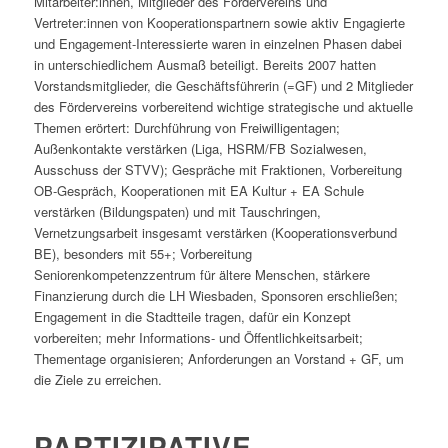
Mitarbeiter:innen, Mitglieder des Fördervereins und
Vertreter:innen von Kooperationspartnern sowie aktiv Engagierte
und Engagement-Interessierte waren in einzelnen Phasen dabei
in unterschiedlichem Ausmaß beteiligt. Bereits 2007 hatten
Vorstandsmitglieder, die Geschäftsführerin (=GF) und 2 Mitglieder
des Fördervereins vorbereitend wichtige strategische und aktuelle
Themen erörtert: Durchführung von Freiwilligentagen;
Außenkontakte verstärken (Liga, HSRM/FB Sozialwesen,
Ausschuss der STVV); Gespräche mit Fraktionen, Vorbereitung
OB-Gespräch, Kooperationen mit EA Kultur + EA Schule
verstärken (Bildungspaten) und mit Tauschringen,
Vernetzungsarbeit insgesamt verstärken (Kooperationsverbund
BE), besonders mit 55+; Vorbereitung
Seniorenkompetenzzentrum für ältere Menschen, stärkere
Finanzierung durch die LH Wiesbaden, Sponsoren erschließen;
Engagement in die Stadtteile tragen, dafür ein Konzept
vorbereiten; mehr Informations- und Öffentlichkeitsarbeit;
Thementage organisieren; Anforderungen an Vorstand + GF, um
die Ziele zu erreichen.
PARTIZIPATIVE