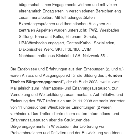
bürgerschaftlichen Engagements widmen und mit vielen
ehrenamtlich Engagierten in verschiedenen Bereichen eng
zusammenarbeiten. Mit leitfadengestützten
Expertengesprächen und thematischen Analysen zu
zentralen Aspekten wurden untersucht: FWZ, Wiesbaden
Stiftung. Ehrenamt Kultur, Ehrenamt Schule,
UPJ/Wiesbaden engagiert, Caritas/Kathol. Sozialladen,
Diakonisches Werk, SKF, IfdE/IfB, EVIM,
Nachbarschaftshaus Biebrich, LAB, Netzwerk 55+.
Die Ergebnisse und Erfahrungen aus den Erhebungen (2. und 3.)
waren Anlass und Ausgangspunkt für die Bildung des
„Runden
Tisches Bürgerengagement“,
der ab Ende 2008 jeweils zwei
Mal jährlich zum Informations- und Erfahrungsaustausch, zur
Vernetzung und Weiterbildung zusammenkam. Auf Initiative und
Einladung des FWZ trafen sich am 21.11.2008 erstmals Vertreter
von 11 untersuchten Wiesbadener Einrichtungen (2 waren
verhindert). Das Treffen diente einem ersten Informations- und
Erfahrungsaustausch über die Strukturen des
Bürgerengagements in Wiesbaden, der Erörterung von
Problembereichen und Defiziten und der Entwicklung von Ideen