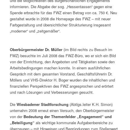
und die Möglichkeiten des bürgerschaftlichen Engagements
informieren. Die Abgabe der sog. „Hessentassen“ gegen eine
Spende erbrachte für das FWZ einen Betrag von ca. 750 €. Neu
gestaltet wurde in 2008 die Homepage des FWZ – mit neuer
Farbgestaltung und übersichtlicher Strukturierung insgesamt
„moderner“ und „zeitgemäßer“.
Oberbürgermeister Dr. Müller
(im Bild rechts zu Besuch im
FWZ) besuchte im Juli 2008 das FWZ-Büro, wo er sich ein Bild
von der Einrichtung, den Angeboten und Tätigkeiten sowie den
Arbeitsbedingungen machen konnte. In einem ausführlichen
Gespräch mit dem gesamten Vorstand, Geschäftsführerin Dr.
Möllers und VHS-Direktor H. Boger wurden die inhaltlichen und
finanziellen Perspektiven des FWZ angesprochen und erörtert
und nach Lösungen und Verbesserungen gesucht.
Die
Wiesbadener Stadtforschung
(Abtlgs.leiter K.H. Simon)
unternahm 2008 erneut einen Versuch, den Oberbürgermeister
von der
Bedeutung der Themenfelder „Engagement“ und
„Beteiligung“
als wichtige kommunale Aufgabenbereiche zu
überzeugen – mit Hinweisen und Begründungen zum Stellenwert