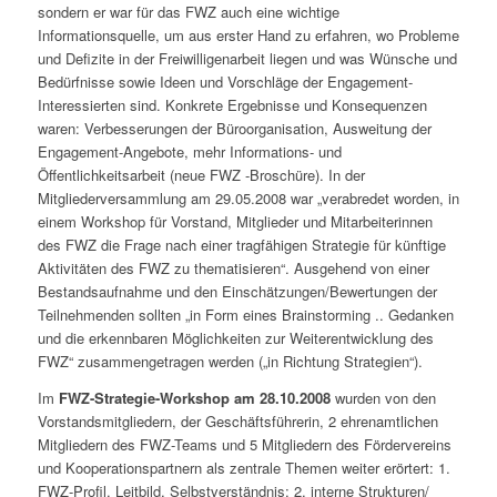
sondern er war für das FWZ auch eine wichtige
Informationsquelle, um aus erster Hand zu erfahren, wo Probleme
und Defizite in der Freiwilligenarbeit liegen und was Wünsche und
Bedürfnisse sowie Ideen und Vorschläge der Engagement-
Interessierten sind. Konkrete Ergebnisse und Konsequenzen
waren: Verbesserungen der Büroorganisation, Ausweitung der
Engagement-Angebote, mehr Informations- und
Öffentlichkeitsarbeit (neue FWZ -Broschüre). In der
Mitgliederversammlung am 29.05.2008 war „verabredet worden, in
einem Workshop für Vorstand, Mitglieder und Mitarbeiterinnen
des FWZ die Frage nach einer tragfähigen Strategie für künftige
Aktivitäten des FWZ zu thematisieren“. Ausgehend von einer
Bestandsaufnahme und den Einschätzungen/Bewertungen der
Teilnehmenden sollten „in Form eines Brainstorming .. Gedanken
und die erkennbaren Möglichkeiten zur Weiterentwicklung des
FWZ“ zusammengetragen werden („in Richtung Strategien“).
Im
FWZ-Strategie-Workshop am 28.10.2008
wurden von den
Vorstandsmitgliedern, der Geschäftsführerin, 2 ehrenamtlichen
Mitgliedern des FWZ-Teams und 5 Mitgliedern des Fördervereins
und Kooperationspartnern als zentrale Themen weiter erörtert: 1.
FWZ-Profil, Leitbild, Selbstverständnis; 2. interne Strukturen/