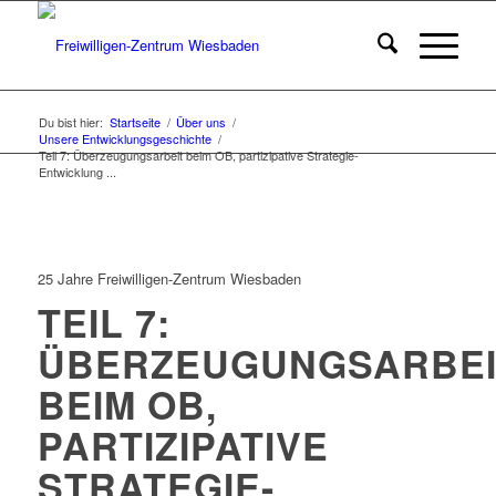
Du bist hier:
Startseite
/
Über uns
/
Unsere Entwicklungsgeschichte
/
Teil 7: Überzeugungsarbeit beim OB, partizipative Strategie-
Entwicklung ...
25 Jahre Freiwilligen-Zentrum Wiesbaden
TEIL 7:
ÜBERZEUGUNGSARBEI
BEIM OB,
PARTIZIPATIVE
STRATEGIE-