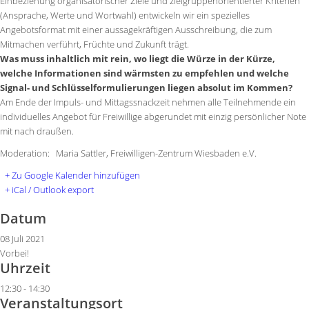
Einbeziehung organisatorischer Ziele und zielgruppenorientierter Kriterien
(Ansprache, Werte und Wortwahl) entwickeln wir ein spezielles
Angebotsformat mit einer aussagekräftigen Ausschreibung, die zum
Mitmachen verführt, Früchte und Zukunft trägt.
Was muss inhaltlich mit rein, wo liegt die Würze in der Kürze,
welche Informationen sind wärmsten zu empfehlen und welche
Signal- und Schlüsselformulierungen liegen absolut im Kommen?
Am Ende der Impuls- und Mittagssnackzeit nehmen alle Teilnehmende ein
individuelles Angebot für Freiwillige abgerundet mit einzig persönlicher Note
mit nach draußen.
Moderation: Maria Sattler, Freiwilligen-Zentrum Wiesbaden e.V.
+ Zu Google Kalender hinzufügen
+ iCal / Outlook export
Datum
08 Juli 2021
Vorbei!
Uhrzeit
12:30 - 14:30
Veranstaltungsort