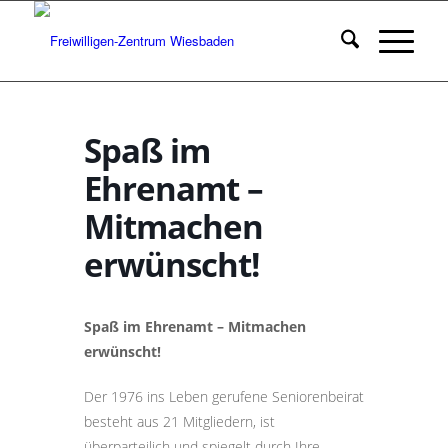
Spaß im
Ehrenamt –
Mitmachen
erwünscht!
Spaß im Ehrenamt – Mitmachen
erwünscht!
Der 1976 ins Leben gerufene Seniorenbeirat
besteht aus 21 Mitgliedern, ist
überparteilich und spiegelt durch Ihre