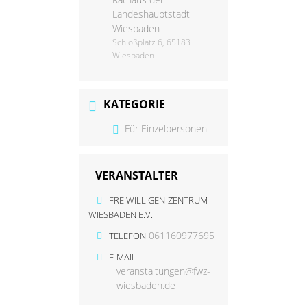
Landeshauptstadt
Wiesbaden
Schloßplatz 6, 65183
Wiesbaden
KATEGORIE
Für Einzelpersonen
VERANSTALTER
FREIWILLIGEN-ZENTRUM
WIESBADEN E.V.
061160977695
TELEFON
E-MAIL
veranstaltungen@fwz-
wiesbaden.de