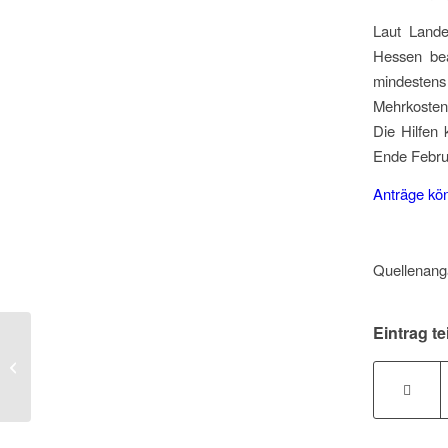
Laut Lande
Hessen bea
mindestens
Mehrkosten 
Die Hilfen
Ende Febru
Anträge kön
Quellenang
Eintrag te
Sichtbarkeit von
Engagement stärken –
kreatives digitales
Format zeigt
vorbildliche...