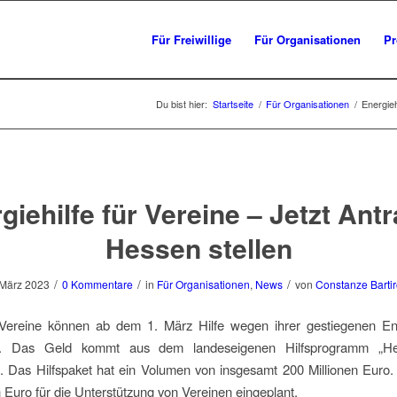
Für Freiwillige
Für Organisationen
Pr
Du bist hier:
Startseite
/
Für Organisationen
/
Energieh
giehilfe für Vereine – Jetzt Antr
Hessen stellen
/
/
/
 März 2023
0 Kommentare
in
Für Organisationen
,
News
von
Constanze Barti
Vereine können ab dem 1. März Hilfe wegen ihrer gestiegenen En
n. Das Geld kommt aus dem landeseigenen Hilfsprogramm „He
 Das Hilfspaket hat ein Volumen von insgesamt 200 Millionen Euro.
n Euro für die Unterstützung von Vereinen eingeplant.